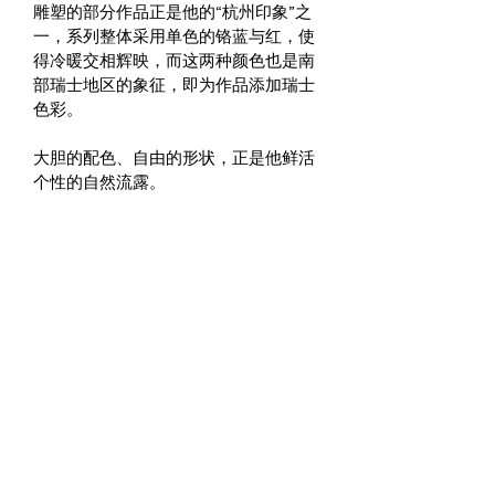
雕塑的部分作品正是他的“杭州印象”之
一，系列整体采用单色的铬蓝与红，使
得冷暖交相辉映，而这两种颜色也是南
部瑞士地区的象征，即为作品添加瑞士
色彩。
大胆的配色、自由的形状，正是他鲜活
个性的自然流露。
PRODUCT INFO
I'm a product detail. I'm a great place 
RETURN & REFUND POLICY
to add more information about your 
product such as sizing, material, care 
I’m a Return and Refund policy. I’m a 
and cleaning instructions. This is also a 
SHIPPING INFO
great place to let your customers know 
great space to write what makes this 
what to do in case they are dissatisfied 
product special and how your 
I'm a shipping policy. I'm a great place 
with their purchase. Having a 
customers can benefit from this item.
to add more information about your 
straightforward refund or exchange 